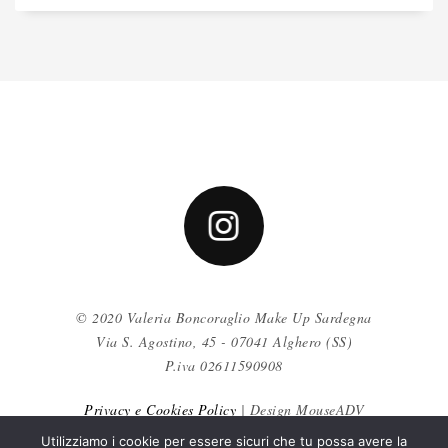
© 2020 Valeria Boncoraglio Make Up Sardegna
Via S. Agostino, 45 - 07041 Alghero (SS)
P.iva 02611590908
Privacy e Cookies Policy
| Design MouseADV
Utilizziamo i cookie per essere sicuri che tu possa avere la