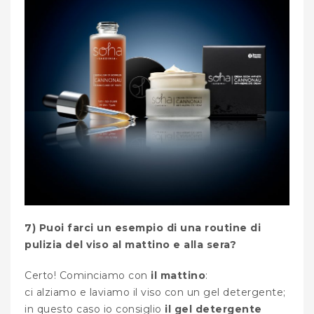
7) Puoi farci un esempio di una routine di
pulizia del viso al mattino e alla sera?
Certo! Cominciamo con
il mattino
:
ci alziamo e laviamo il viso con un gel detergente;
in questo caso io consiglio
il gel detergente