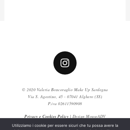
© 2020 Valeria Boncoraglio Make Up Sardegna
Via S. Agostino, 45 - 07041 Alghero (SS)
P.iva 02611590908
Privacy e Cookies Policy
| Design MouseADV
Utilizziamo i cookie per essere sicuri che tu possa avere la